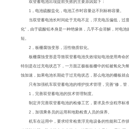
双登蓄电池出现提前失效的主要原因如下：
1，电池硫酸盐化，电池工作时容量达不到标称容量。
当双登蓄电池长时间处于充电不足，浮充电压偏低，过度放
化”，由于硫酸铅本身是一种绝缘体，几乎不会溶解，对电池
短。
2，板栅腐蚀变形，活性物质软化。
板栅腐蚀变形是导致双登蓄电池失效缩短电池使用寿命的重
特别是在过充电状态下，一方面正极板板栅中的铅被氧化为氧
蚀加速，如果电池长期处于过充电状态，那么电池的栅板就
只有加强机车双登蓄电池的维护技术管理，完善“修，管，
1，完善双登蓄电池的技术管理制度。
制定并完善双登蓄电池的检修工艺，要求及作业程序标准，
2，加强乘务员的运用和地勤检查人员的保养。
机车在运用中，要求经常检查浮充电设备的性能和工作状态