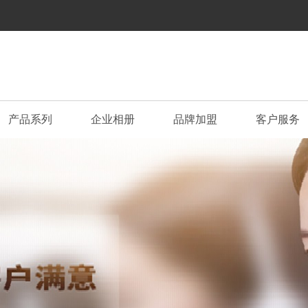
产品系列
企业相册
品牌加盟
客户服务