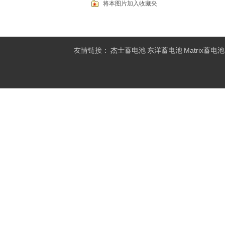
将本图片加入收藏夹
友情链接：
杰士蓄电池
东洋蓄电池
Matrix蓄电池
池
赫芝特蓄电池
一电蓄电池
炜业通蓄电池
三瑞